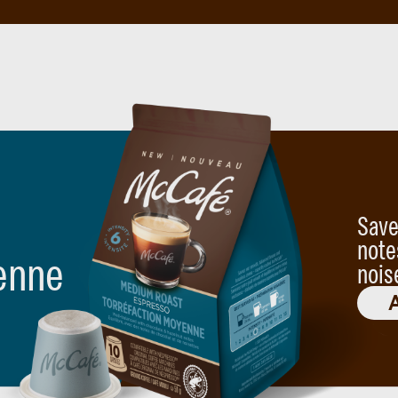
Save
note
enne
nois