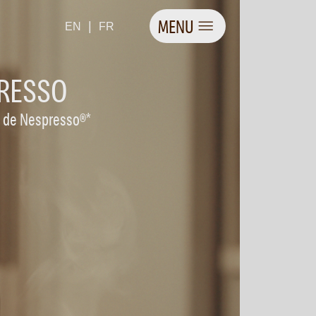
MENU
|
EN
FR
PRESSO
l de Nespresso®*