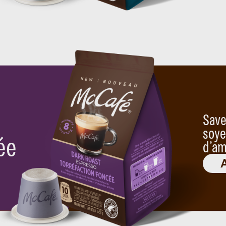
Save
soye
ée
d’am