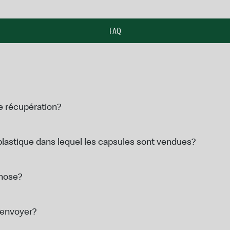
FAQ
 récupération?
plastique dans lequel les capsules sont vendues?
chose?
l’envoyer?