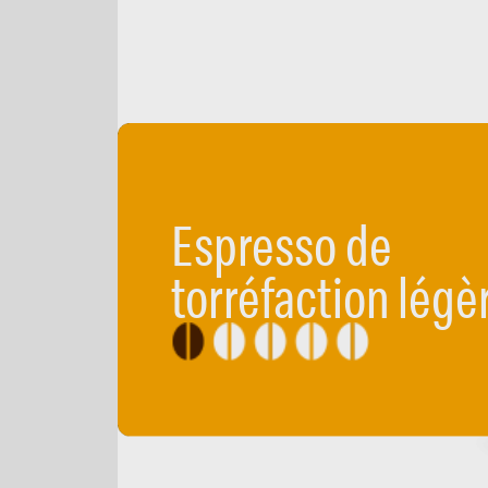
Espresso de
torréfaction légè