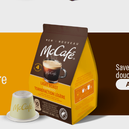
Save
re
douc